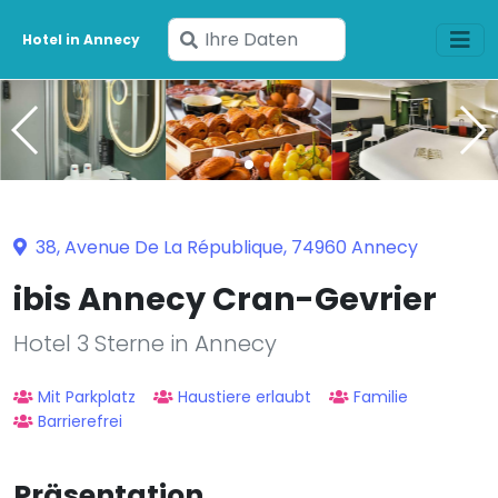
Geben
Hotel in Annecy
Sie
Ihre
Daten
ein
38, Avenue De La République, 74960 Annecy
ibis Annecy Cran-Gevrier
Hotel 3 Sterne in Annecy
Mit Parkplatz
Haustiere erlaubt
Familie
Barrierefrei
Präsentation