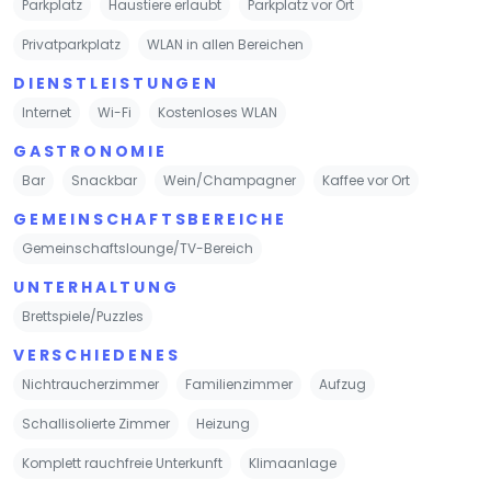
Parkplatz
Haustiere erlaubt
Parkplatz vor Ort
Privatparkplatz
WLAN in allen Bereichen
DIENSTLEISTUNGEN
Internet
Wi-Fi
Kostenloses WLAN
GASTRONOMIE
Bar
Snackbar
Wein/Champagner
Kaffee vor Ort
GEMEINSCHAFTSBEREICHE
Gemeinschaftslounge/TV-Bereich
UNTERHALTUNG
Brettspiele/Puzzles
VERSCHIEDENES
Nichtraucherzimmer
Familienzimmer
Aufzug
Schallisolierte Zimmer
Heizung
Komplett rauchfreie Unterkunft
Klimaanlage