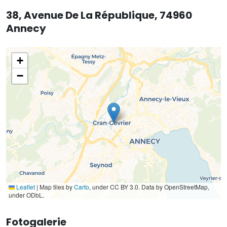
38, Avenue De La République, 74960
Annecy
+
−
Leaflet
|
Map tiles by
Carto
, under CC BY 3.0. Data by OpenStreetMap,
under ODbL.
Fotogalerie