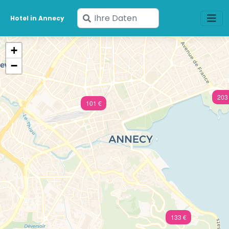
Geben
Hotel in Annecy
Sie
Ihre
+
Daten
−
ein
203
101 €
133 €