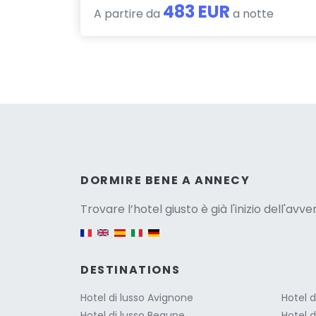
483 EUR
A partire da
a notte
Versio
DORMIRE BENE A ANNECY
Trovare l’hotel giusto è già l'inizio dell'avv
English version
DESTINATIONS
Hotel di lusso Avignone
Hotel d
Hotel di lusso Beaune
Hotel d