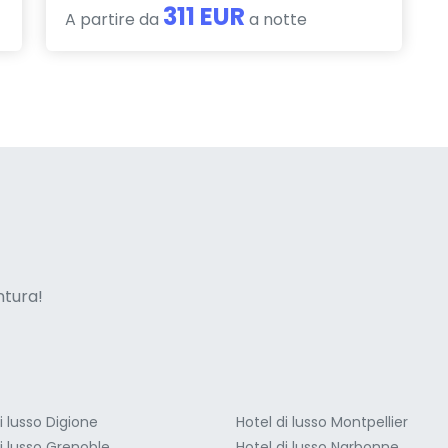
311 EUR
A partire da
a notte
ne italian
entura!
i lusso Digione
Hotel di lusso Montpellier
i lusso Grenoble
Hotel di lusso Narbonne