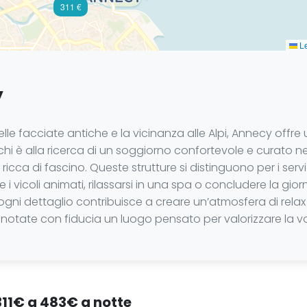
311 €
Le
y
za delle facciate antiche e la vicinanza alle Alpi, Annecy o
hi è alla ricerca di un soggiorno confortevole e curato nei
cca di fascino. Queste strutture si distinguono per i serviz
i vicoli animati, rilassarsi in una spa o concludere la giorna
ogni dettaglio contribuisce a creare un’atmosfera di relax
 prenotate con fiducia un luogo pensato per valorizzare la
311€ a 483€ a notte