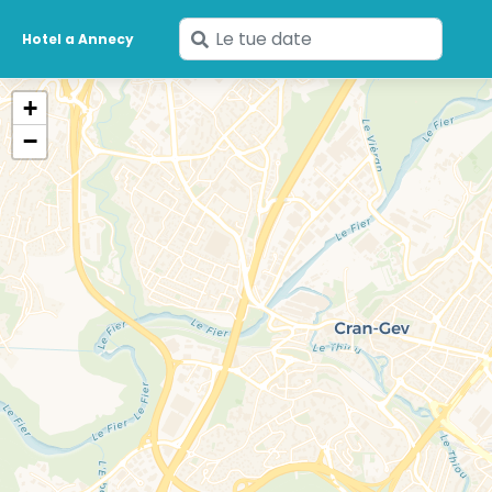
Inserisci
Hotel a Annecy
le
tue
+
date
−