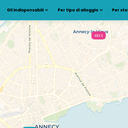
Gli indispensabili
Per tipo di alloggio
Per ste
483 €