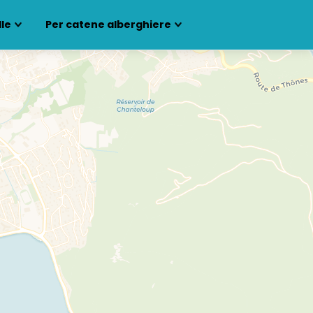
lle
Per catene alberghiere