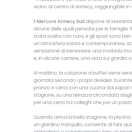
vicino al centro di Annecy, raggiungibile in v
Il
Mercure Annecy Sud
dispone di sessantas
alcune delle quali pensate per le famiglie. 
stata scelta con cura, e gli spazi sono ben 
un'atmosfera sobria e contemporanea, adatt
sensazione di benessere: una morbida moque
e, in alcune camere, una vista sui giardini o
Al mattino, la colazione a buffet viene servi
giornata secondo i propri desideri. Durante 
pranzo e cena con una cucina dai sapori reg
stagione, su una terrazza circondata dagli 
per una cena tra colleghi che per un pasto 
Quando arriva la bella stagione, la piscina
un giardino tranquillo, consente di fare qu
ombrellone o semplicemente fare un pisolino