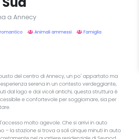
 Sud
ina a Annecy
 romantico
Animali ammessi
Famiglia
mbusto del centro di Annecy, un po' appartato ma
n'esperienza serena in un contesto verdeggiante,
 dal lago e dai vicoli antichi, questa struttura è
ccessibile e confortevole per soggiornare, sia per
tare.
l'accesso molto agevole. Che si arrivi in auto
no – la stazione si trova a soli cinque minuti in auto
iscretamente nel quartiere residenziale di Seynod,