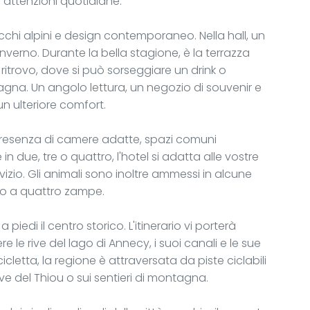
 attenzioni quotidiane.
occhi alpini e design contemporaneo. Nella hall, un
verno. Durante la bella stagione, è la terrazza
ritrovo, dove si può sorseggiare un drink o
gna. Un angolo lettura, un negozio di souvenir e
n ulteriore comfort.
la presenza di camere adatte, spazi comuni
 in due, tre o quattro, l'hotel si adatta alle vostre
izio. Gli animali sono inoltre ammessi in alcune
co a quattro zampe.
di il centro storico. L'itinerario vi porterà
e le rive del lago di Annecy, i suoi canali e le sue
cicletta, la regione è attraversata da piste ciclabili
ive del Thiou o sui sentieri di montagna.