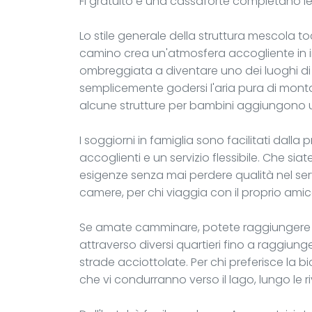
Fi gratuito e una cassaforte completano le
Lo stile generale della struttura mescola t
camino crea un'atmosfera accogliente in in
ombreggiata a diventare uno dei luoghi di 
semplicemente godersi l'aria pura di monta
alcune strutture per bambini aggiungono u
I soggiorni in famiglia sono facilitati dal
accoglienti e un servizio flessibile. Che siate
esigenze senza mai perdere qualità nel serv
camere, per chi viaggia con il proprio ami
Se amate camminare, potete raggiungere a pie
attraverso diversi quartieri fino a raggiunger
strade acciottolate. Per chi preferisce la bi
che vi condurranno verso il lago, lungo le r