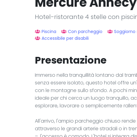
Mercure Annecy
Hotel-ristorante 4 stelle con pisc
Piscina
Con parcheggio
Soggiorno
Accessibile per disabili
Presentazione
Immerso nella tranquillità lontano dal tra
senza essere isolato, questo hotel offre u
con le montagne sullo sfondo. A pochi minuti
ideale per chi cerca un luogo tranquillo, a
esplorare, lavorare o semplicemente rallen
All'arrivo, l'ampio parcheggio chiuso rende 
attraverso le grandi arterie stradali o in tre
–, l'accesso è comodo. L'hotel si integra d