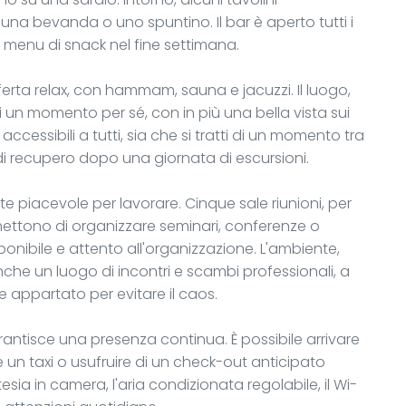
na bevanda o uno spuntino. Il bar è aperto tutti i
 menu di snack nel fine settimana.
erta relax, con hammam, sauna e jacuzzi. Il luogo,
i un momento per sé, con in più una bella vista sui
ccessibili a tutti, sia che si tratti di un momento tra
di recupero dopo una giornata di escursioni.
te piacevole per lavorare. Cinque sale riunioni, per
rmettono di organizzare seminari, conferenze o
isponibile e attento all'organizzazione. L'ambiente,
che un luogo di incontri e scambi professionali, a
 appartato per evitare il caos.
rantisce una presenza continua. È possibile arrivare
re un taxi o usufruire di un check-out anticipato
tesia in camera, l'aria condizionata regolabile, il Wi-