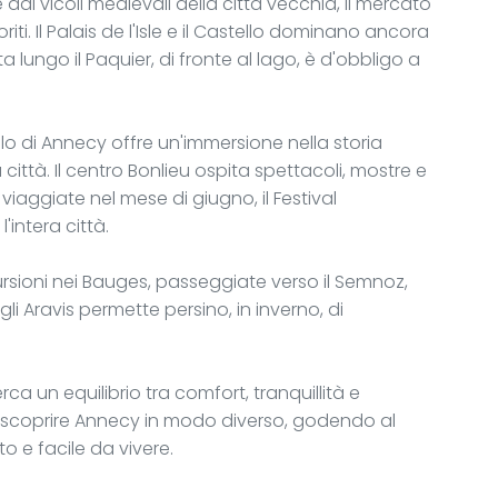
e dai vicoli medievali della città vecchia, il mercato
riti. Il Palais de l'Isle e il Castello dominano ancora
 lungo il Paquier, di fronte al lago, è d'obbligo a
llo di Annecy offre un'immersione nella storia
 città. Il centro Bonlieu ospita spettacoli, mostre e
iaggiate nel mese di giugno, il Festival
'intera città.
rsioni nei Bauges, passeggiate verso il Semnoz,
gli Aravis permette persino, in inverno, di
rca un equilibrio tra comfort, tranquillità e
r scoprire Annecy in modo diverso, godendo al
o e facile da vivere.