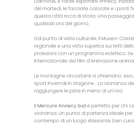
Dall'hotel, è facile esplorare Annecy. Iniziat
del martedì, le facciate colorate e i ponti fio
questa città ricca di storia. Una passeggiata
qualsiasi ora del giorno.
Dal punto di vista culturale, il Museo-Caste
regionale e una vista superba sui tetti della
proiezioni con un programma eclettico. Se v
Internazionale del Film d'Animazione anima l
Le montagne circostanti vi chiamano: escu
sport invernali in stagione... La vicinanza de
raggiungere le piste in meno di un'ora.
Il
Mercure Annecy Sud
è perfetto per chi ce
vicinanza. Un punto di partenza ideale pe
contempo di un luogo rilassante, ben curat