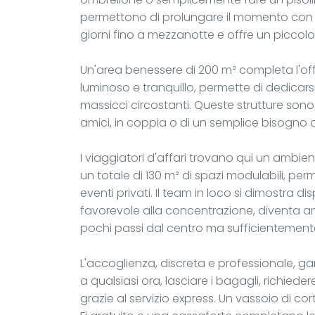
permettono di prolungare il momento con u
giorni fino a mezzanotte e offre un piccolo
Un'area benessere di 200 m² completa l'off
luminoso e tranquillo, permette di dedicars
massicci circostanti. Queste strutture sono a
amici, in coppia o di un semplice bisogno 
I viaggiatori d'affari trovano qui un ambien
un totale di 130 m² di spazi modulabili, pe
eventi privati. Il team in loco si dimostra d
favorevole alla concentrazione, diventa an
pochi passi dal centro ma sufficientemente
L'accoglienza, discreta e professionale, ga
a qualsiasi ora, lasciare i bagagli, richiede
grazie al servizio express. Un vassoio di cor