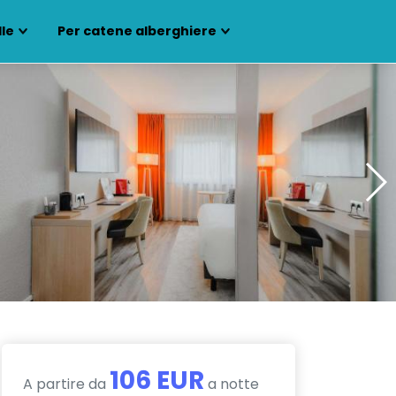
lle
Per catene alberghiere
106 EUR
A partire da
a notte