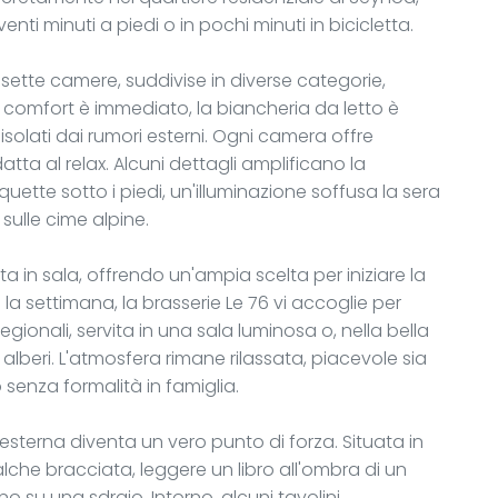
enti minuti a piedi o in pochi minuti in bicicletta.
ette camere, suddivise in diverse categorie,
Il comfort è immediato, la biancheria da letto è
isolati dai rumori esterni. Ogni camera offre
a al relax. Alcuni dettagli amplificano la
tte sotto i piedi, un'illuminazione soffusa la sera
 sulle cime alpine.
ta in sala, offrendo un'ampia scelta per iniziare la
la settimana, la brasserie Le 76 vi accoglie per
ionali, servita in una sala luminosa o, nella bella
alberi. L'atmosfera rimane rilassata, piacevole sia
senza formalità in famiglia.
 esterna diventa un vero punto di forza. Situata in
alche bracciata, leggere un libro all'ombra di un
 su una sdraio. Intorno, alcuni tavolini