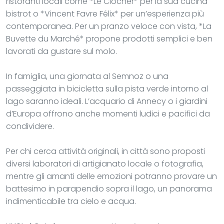
ristoranti locali come *Le Clocher* per la sua cucina
bistrot o *Vincent Favre Félix* per un’esperienza più
contemporanea. Per un pranzo veloce con vista, *La
Buvette du Marché* propone prodotti semplici e ben
lavorati da gustare sul molo.
In famiglia, una giornata al Semnoz o una
passeggiata in bicicletta sulla pista verde intorno al
lago saranno ideali. L’acquario di Annecy o i giardini
d’Europa offrono anche momenti ludici e pacifici da
condividere.
Per chi cerca attività originali, in città sono proposti
diversi laboratori di artigianato locale o fotografia,
mentre gli amanti delle emozioni potranno provare un
battesimo in parapendio sopra il lago, un panorama
indimenticabile tra cielo e acqua.