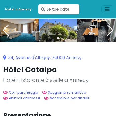
Inserisci
Hotel a Annecy
le
tue
date
34, Avenue d'Albigny, 74000 Annecy
Hôtel Catalpa
Hotel-ristorante 3 stelle a Annecy
Con parcheggio
Soggiorno romantico
Animali ammessi
Accessibile per disabili
Presentazione