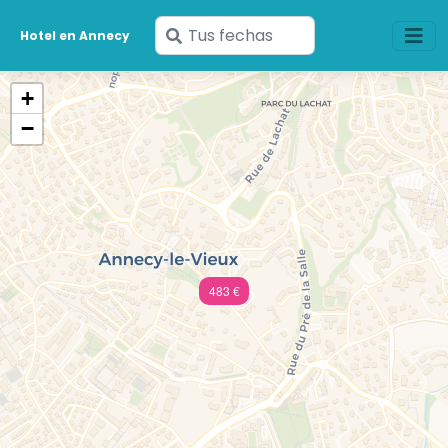
Ingresa
Hotel en Annecy
tus
fechas
+
−
483 €