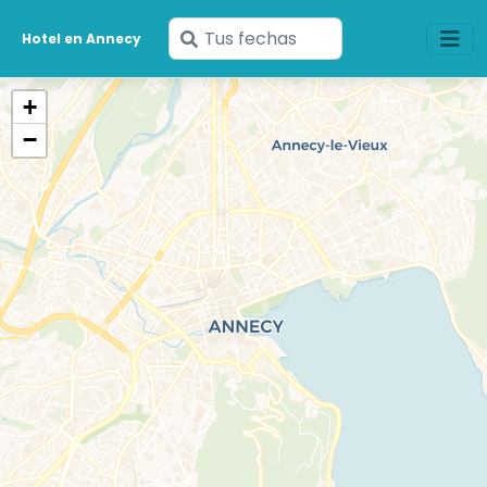
Ingresa
Hotel en Annecy
tus
fechas
+
−