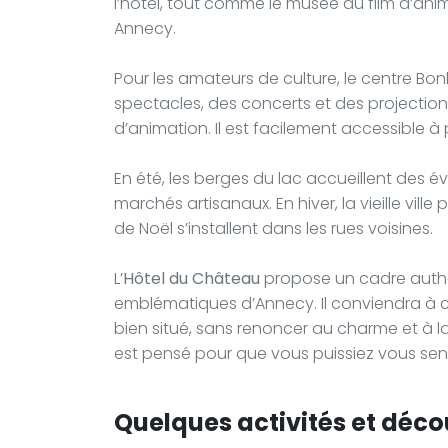
l’hôtel, tout comme le musée du film d’ani
Annecy.
Pour les amateurs de culture, le centre Bo
spectacles, des concerts et des projections
d’animation. Il est facilement accessible à p
En été, les berges du lac accueillent des 
marchés artisanaux. En hiver, la vieille vill
de Noël s’installent dans les rues voisines.
L’
Hôtel du Château
propose un cadre authent
emblématiques d’Annecy. Il conviendra à ce
bien situé, sans renoncer au charme et à la t
est pensé pour que vous puissiez vous sent
Quelques activités et déco