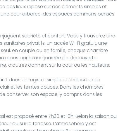
e des lieux repose sur des éléments simples et
s, une cour arborée, des espaces communs pensés
njuguent sobriété et confort. Vous y trouverez une
sanitaires privatifs, un accès Wi-Fi gratuit, une
ez seul, en couple ou en famille, chaque chambre
u repos après une journée de découverte.
nne, d’autres donnent sur la cour ou les hauteurs.
rd, dans un registre simple et chaleureux. Le
s clair et les teintes douces. Dans les chambres
 de conserver son espace, y compris dans les
l est proposé entre 7h30 et 10h. Selon la saison ou
térieur ou sur la terrasse. L’atmosphère y est
uits simples et bien choisis. Pour ceux qui