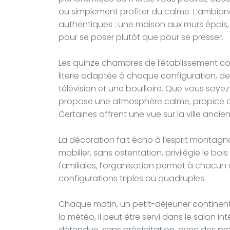
ou simplement profiter du calme. L’ambianc
authentiques : une maison aux murs épai
pour se poser plutôt que pour se presser.
Les quinze chambres de l’établissement co
literie adaptée à chaque configuration, des 
télévision et une bouilloire. Que vous soy
propose une atmosphère calme, propice a
Certaines offrent une vue sur la ville ancie
La décoration fait écho à l’esprit montagna
mobilier, sans ostentation, privilégie le boi
familiales, l’organisation permet à chacun
configurations triples ou quadruples.
Chaque matin, un petit-déjeuner continenta
la météo, il peut être servi dans le salon in
détendue, sans précipitation, avec des prod