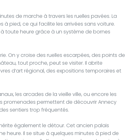
inutes de marche à travers les ruelles pavées. La
à pied, ce qui facilite les arrivées sans voiture.
re à toute heure grâce à un système de bornes
nerie. On y croise des ruelles escarpées, des points de
teau, tout proche, peut se visiter. Il abrite
es d’art régional, des expositions temporaires et
canaux, les arcades de la vieille ville, ou encore les
 Ces promenades permettent de découvrir Annecy
des sentiers trop fréquentés.
e, mérite également le détour. Cet ancien palais
ne heure. Il se situe à quelques minutes à pied de